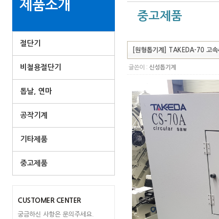
제품소개
중고제품
절단기
[원형톱기계] TAKEDA-70 고
비철용절단기
글쓴이 :
신성톱기계
톱날, 연마
공작기계
기타제품
중고제품
CUSTOMER CENTER
궁금하신 사항은 문의주세요.