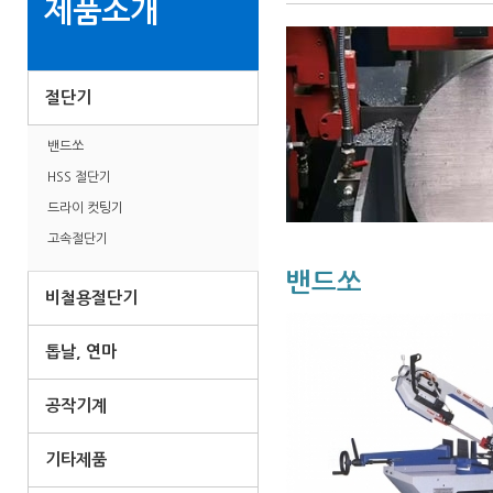
제품소개
절단기
밴드쏘
HSS 절단기
드라이 컷팅기
고속절단기
밴드쏘
비철용절단기
톱날, 연마
공작기계
기타제품