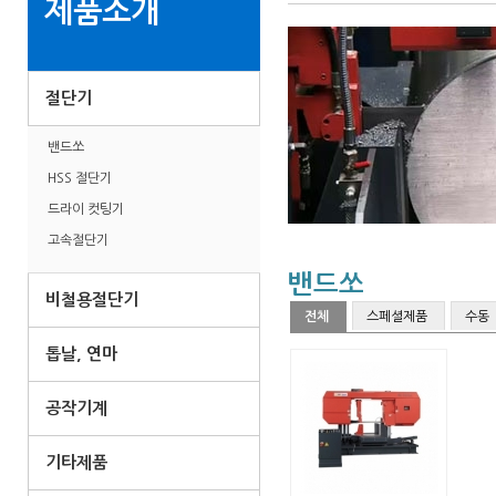
제품소개
절단기
밴드쏘
HSS 절단기
드라이 컷팅기
고속절단기
밴드쏘
비철용절단기
전체
스페셜제품
수동
톱날, 연마
공작기계
기타제품