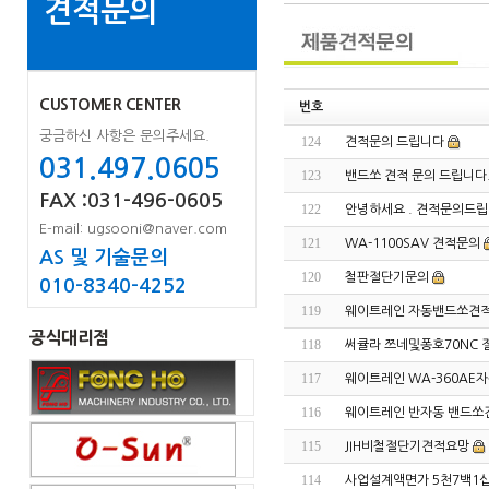
견적문의
CUSTOMER CENTER
번호
궁금하신 사항은 문의주세요.
124
견적문의 드립니다
031.497.0605
123
밴드쏘 견적 문의 드립니다
FAX :031-496-0605
122
안녕하세요 . 견적문의드립니
E-mail: ugsooni@naver.com
121
WA-1100SAV 견적문의
AS 및 기술문의
120
철판절단기문의
010-8340-4252
119
웨이트레인 자동밴드쏘견적
공식대리점
118
써큘라 쯔네및퐁호70NC 
117
웨이트레인 WA-360AE
116
웨이트레인 반자동 밴드쏘
115
JIH비철절단기견적요망
114
사업설계액면가 5천7백1십