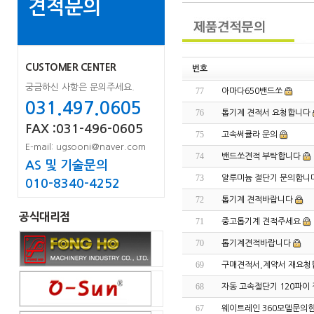
견적문의
CUSTOMER CENTER
번호
궁금하신 사항은 문의주세요.
77
아마다650밴드쏘
031.497.0605
76
톱기계 견적서 요청합니다
FAX :031-496-0605
75
고속써큘라 문의
E-mail: ugsooni@naver.com
74
밴드쏘견적 부탁합니다
AS 및 기술문의
73
알루미늄 절단기 문의합니
010-8340-4252
72
톱기계 견적바랍니다
공식대리점
71
중고톱기계 견적주세요
70
톱기계견적바랍니다
69
구매견적서,계약서 재요청
68
자동 고속절단기 120파이
67
웨이트레인 360모델문의